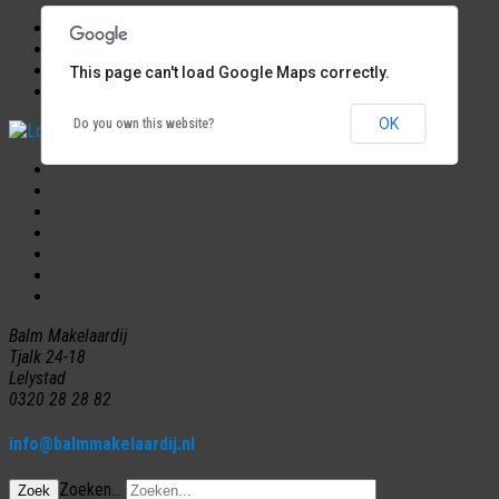
Start
Woningaanbod
This page can't load Google Maps correctly.
Verhuur
OK
Do you own this website?
Home
Woningaanbod
Aankoop
Verkoop
Huur
Nieuws
Contact
Balm Makelaardij
Tjalk 24-18
Lelystad
0320 28 28 82
info@balmmakelaardij.nl
Zoeken...
Zoek