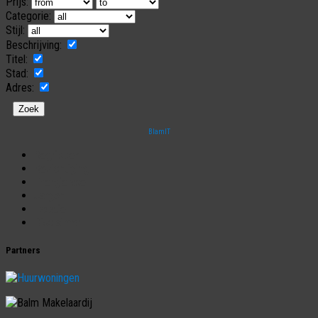
Prijs:
Categorie:
Stijl:
Beschrijving:
Titel:
Stad:
Adres:
BlamIT
Begrippen
Bezichtiging
Energielabel
Jargon
Taxatie
Disclaimer
Partners