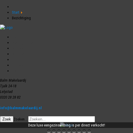
Start
Bezichtiging
Home
Woningaanbod
Aankoop
Verkoop
Huur
Nieuws
Contact
Balm Makelaardij
Tjalk 24-18
Lelystad
0320 28 28 82
info@balmmakelaardij.nl
VERKOCHT - Dotterbloemhof..
335.000 EUR
Zoek
Zoeken...
Nederland, Flevoland, Lelystad,
Deze luxe eengezinswoning is per direct verkocht!