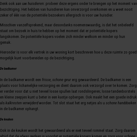
Denk ook aan uw
huisdieren
: probeer deze ergens onder te brengen op het moment van
bezichtiging. Het hebben van huisdieren kan onverzorgd overkomen en u weet nooit
zeker of één van de potentiële bezoekers allergisch is voor uw huisdier.
Misschien vanzelfsprekend, maar desondanks noemenswaardig, is dat het onbeleefd
staat om bezoek in huis te hebben op het moment dat er potentiële kopers
langskomen. De potentiële kopers voelen zich minder welkom en minder op hun
gemak.
Hieronder is voor elk vertrek in uw woning kort beschreven hoe u deze ruimte zo goed
mogelijk kunt voorbereiden op de bezichtiging.
De badkamer
In de badkamer wordt een
frisse, schone geur
erg gewaardeerd. De badkamer is een
plaats voor lichamelijke verzorging en dient daarom ook verzorgd over te komen. Zorg
er verder voor dat u niet teveel losse spullen laat rondslingeren; losse tandenborstels
en kleine zeepjes kunt u beter in een kastje opbergen. Ook maakt het een goede indruk
als
kalkresten verwijderd
worden. Tot slot staat het erg netjes als u
schone handdoeken
in de badkamer ophangt.
De keuken
Ook in de keuken wordt het gewaardeerd als er niet teveel rommel staat. Zorg daarom
altijd dat de
afwas gedaan
is voordat er potentiële kopers komen en zorg voor
schone