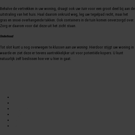
Behalve de vertrekken in uw woning, draagt ook uw
tuin
voor een groot deel bij aan de
uitstraling van het huis. Haal daarom onkruid weg, leg uw tegelpad recht, maai het
gras en snoei overhangende takken. Ook containers in de tuin komen onverzorgd over.
Zorg er daarom voor dat deze uit het zicht staan.
Onderhoud
Tot slot kunt u nog overwegen te
klussen aan uw woning
. Hierdoor stijgt uw woning in
waarde en ziet deze er tevens aantrekkelijker uit voor potentiële kopers. U kunt
natuurlijk zelf beslissen hoe ver u hier in gaat.
Begrippen
Bezichtiging
Energielabel
Jargon
Taxatie
Disclaimer