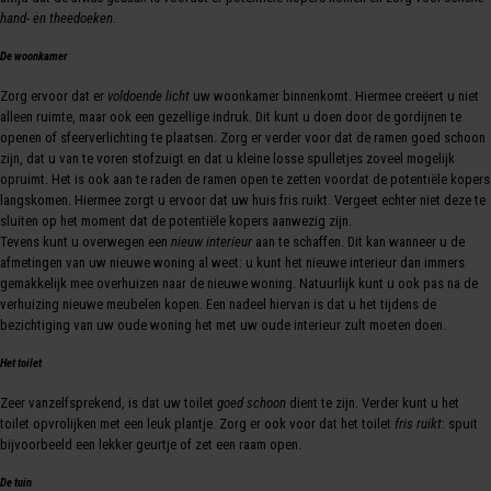
hand- en theedoeken
.
De woonkamer
Zorg ervoor dat er
voldoende licht
uw woonkamer binnenkomt. Hiermee creëert u niet
alleen ruimte, maar ook een gezellige indruk. Dit kunt u doen door de gordijnen te
openen of sfeerverlichting te plaatsen. Zorg er verder voor dat de ramen goed schoon
zijn, dat u van te voren stofzuigt en dat u kleine losse spulletjes zoveel mogelijk
opruimt. Het is ook aan te raden de ramen open te zetten voordat de potentiële kopers
langskomen. Hiermee zorgt u ervoor dat uw huis fris ruikt. Vergeet echter niet deze te
sluiten op het moment dat de potentiële kopers aanwezig zijn.
Tevens kunt u overwegen een
nieuw interieur
aan te schaffen. Dit kan wanneer u de
afmetingen van uw nieuwe woning al weet: u kunt het nieuwe interieur dan immers
gemakkelijk mee overhuizen naar de nieuwe woning. Natuurlijk kunt u ook pas na de
verhuizing nieuwe meubelen kopen. Een nadeel hiervan is dat u het tijdens de
bezichtiging van uw oude woning het met uw oude interieur zult moeten doen.
Het toilet
Zeer vanzelfsprekend, is dat uw toilet
goed schoon
dient te zijn. Verder kunt u het
toilet opvrolijken met een leuk plantje. Zorg er ook voor dat het toilet
fris ruikt
: spuit
bijvoorbeeld een lekker geurtje of zet een raam open.
De tuin