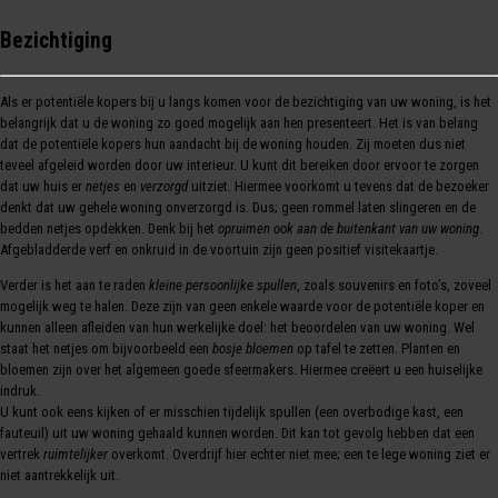
Bezichtiging
Als er potentiële kopers bij u langs komen voor de bezichtiging van uw woning, is het
belangrijk dat u de woning zo goed mogelijk aan hen presenteert. Het is van belang
dat de potentiële kopers hun aandacht bij de woning houden. Zij moeten dus niet
teveel afgeleid worden door uw interieur. U kunt dit bereiken door ervoor te zorgen
dat uw huis er
netjes
en
verzorgd
uitziet. Hiermee voorkomt u tevens dat de bezoeker
denkt dat uw gehele woning onverzorgd is. Dus; geen rommel laten slingeren en de
bedden netjes opdekken. Denk bij het
opruimen ook aan de buitenkant van uw woning
.
Afgebladderde verf en onkruid in de voortuin zijn geen positief visitekaartje.
Verder is het aan te raden
kleine persoonlijke spullen
, zoals souvenirs en foto’s, zoveel
mogelijk weg te halen. Deze zijn van geen enkele waarde voor de potentiële koper en
kunnen alleen afleiden van hun werkelijke doel: het beoordelen van uw woning. Wel
staat het netjes om bijvoorbeeld een
bosje bloemen
op tafel te zetten. Planten en
bloemen zijn over het algemeen goede sfeermakers. Hiermee creëert u een huiselijke
indruk.
U kunt ook eens kijken of er misschien tijdelijk spullen (een overbodige kast, een
fauteuil) uit uw woning gehaald kunnen worden. Dit kan tot gevolg hebben dat een
vertrek
ruimtelijker
overkomt. Overdrijf hier echter niet mee; een te lege woning ziet er
niet aantrekkelijk uit.