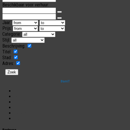
Beschikbaar voor verhuur:
Jaar:
Prijs:
Categorie:
Stijl:
Beschrijving:
Titel:
Stad:
Adres:
BlamIT
Begrippen
Bezichtiging
Energielabel
Jargon
Taxatie
Disclaimer
Partners