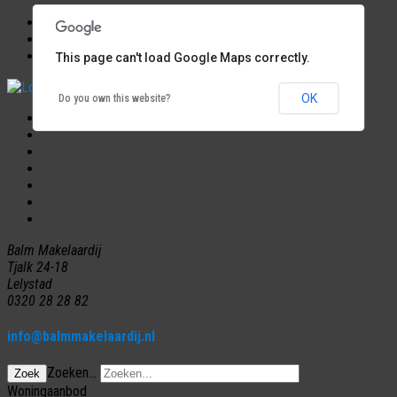
Start
Woningaanbod
This page can't load Google Maps correctly.
OK
Do you own this website?
Home
Woningaanbod
Aankoop
Verkoop
Huur
Nieuws
Contact
Balm Makelaardij
Tjalk 24-18
Lelystad
0320 28 28 82
info@balmmakelaardij.nl
Zoeken...
Zoek
Woningaanbod