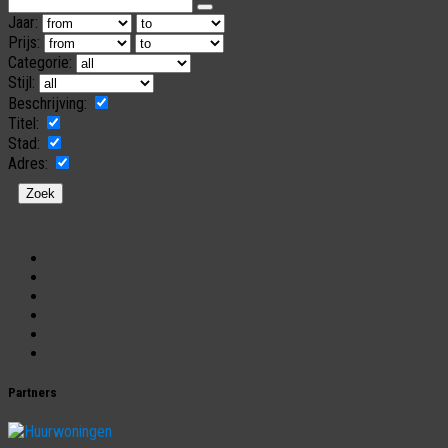
Jaar:
Prijs:
Categorie:
Stijl:
Beschrijving:
Titel:
Stad:
Adres:
Begrippen
Bezichtiging
Energielabel
Jargon
Taxatie
Disclaimer
Partners