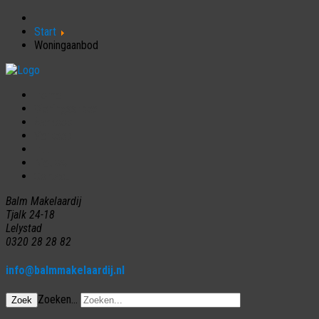
Start
Woningaanbod
Home
Woningaanbod
Aankoop
Verkoop
Huur
Nieuws
Contact
Balm Makelaardij
Tjalk 24-18
Lelystad
0320 28 28 82
info@balmmakelaardij.nl
Zoeken...
Zoek