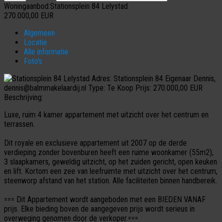
Woningaanbod:Stationsplein 84 Lelystad
270.000,00
EUR
Algemeen
Locatie
Alle informatie
Foto's
Adres:
Stationsplein 84
Eigenaar
Dennis,
dennis@balmmakelaardij.nl
Type:
Te Koop
Prijs:
270.000,00 EUR
Beschrijving:
Luxe, ruim 4 kamer appartement met uitzicht over het centrum en
terrassen.
Dit royale en exclusieve appartement uit 2007 op de derde
verdieping zonder bovenburen heeft een ruime woonkamer (55m2),
3 slaapkamers, geweldig uitzicht, op het zuiden gericht, open keuken
en lift. Kortom een zee van leefruimte met uitzicht over het centrum,
steenworp afstand van het station. Alle faciliteiten binnen handbereik.
=== Dit Appartement wordt aangeboden met een BIEDEN VANAF
prijs. Elke bieding boven de aangegeven prijs wordt serieus in
overweging genomen door de verkoper.===