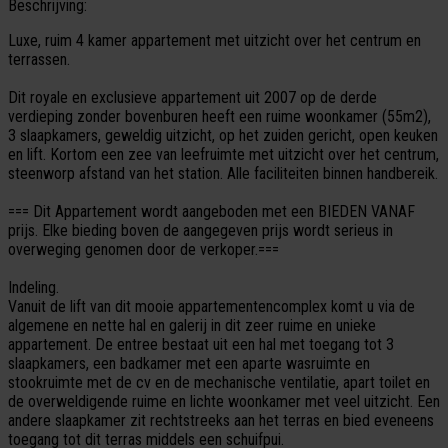
Beschrijving:
Luxe, ruim 4 kamer appartement met uitzicht over het centrum en
terrassen.
Dit royale en exclusieve appartement uit 2007 op de derde
verdieping zonder bovenburen heeft een ruime woonkamer (55m2),
3 slaapkamers, geweldig uitzicht, op het zuiden gericht, open keuken
en lift. Kortom een zee van leefruimte met uitzicht over het centrum,
steenworp afstand van het station. Alle faciliteiten binnen handbereik.
=== Dit Appartement wordt aangeboden met een BIEDEN VANAF
prijs. Elke bieding boven de aangegeven prijs wordt serieus in
overweging genomen door de verkoper.===
Indeling.
Vanuit de lift van dit mooie appartementencomplex komt u via de
algemene en nette hal en galerij in dit zeer ruime en unieke
appartement. De entree bestaat uit een hal met toegang tot 3
slaapkamers, een badkamer met een aparte wasruimte en
stookruimte met de cv en de mechanische ventilatie, apart toilet en
de overweldigende ruime en lichte woonkamer met veel uitzicht. Een
andere slaapkamer zit rechtstreeks aan het terras en bied eveneens
toegang tot dit terras middels een schuifpui.