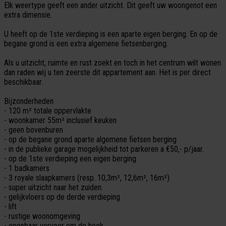
Elk weertype geeft een ander uitzicht. Dit geeft uw woongenot een
extra dimensie.
U heeft op de 1ste verdieping is een aparte eigen berging. En op de
begane grond is een extra algemene fietsenberging.
Als u uitzicht, ruimte en rust zoekt en toch in het centrum wilt wonen
dan raden wij u ten zeerste dit appartement aan. Het is per direct
beschikbaar.
Bijzonderheden
- 120 m² totale oppervlakte
- woonkamer 55m² inclusief keuken
- geen bovenburen
- op de begane grond aparte algemene fietsen berging
- in de publieke garage mogelijkheid tot parkeren a €50,- p/jaar.
- op de 1ste verdieping een eigen berging
- 1 badkamers
- 3 royale slaapkamers (resp. 10,3m², 12,6m², 16m²)
- super uitzicht naar het zuiden.
- gelijkvloers op de derde verdieping
- lift
- rustige woonomgeving
- openbaar vervoer om de hoek