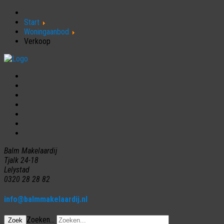
Start
Woningaanbod
Verkoop
Home
Woningaanbod
Aankoop
Verkoop
Huur
Nieuws
Contact
Balm Makelaardij
Tjalk 24-18
Lelystad
0320 28 28 82
info@balmmakelaardij.nl
Zoeken...
Zoek