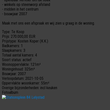
- winkels op steenworp afstand
- midden in het centrum
- bouwjaar 2007
Maak met ons een afspraak en wij zien u graag in de woning.
Type:
Te Koop
Prijs:
270.000,00 EUR
Prijstype:
Kosten Koper (K.K.)
Badkamers:
1
Slaapkamers:
3
Totaal aantal kamers:
4
Soort status:
actief
Woonoppervlakte:
121m²
Woninginhoud:
325m³
Bouwjaar:
2007
Verloopdatum:
2021-10-05
Oppervlakte woonkamer:
55m²
Overige bijzonderheden:
incl keuken
Fotoalbum