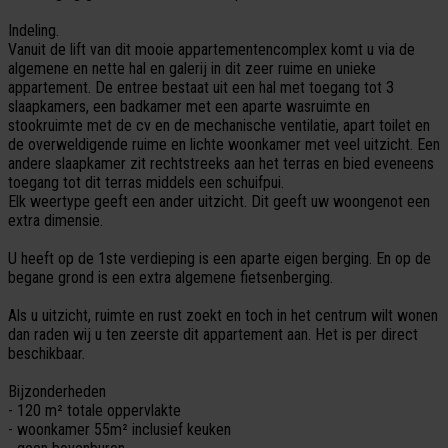
Indeling.
Vanuit de lift van dit mooie appartementencomplex komt u via de
algemene en nette hal en galerij in dit zeer ruime en unieke
appartement. De entree bestaat uit een hal met toegang tot 3
slaapkamers, een badkamer met een aparte wasruimte en
stookruimte met de cv en de mechanische ventilatie, apart toilet en
de overweldigende ruime en lichte woonkamer met veel uitzicht. Een
andere slaapkamer zit rechtstreeks aan het terras en bied eveneens
toegang tot dit terras middels een schuifpui.
Elk weertype geeft een ander uitzicht. Dit geeft uw woongenot een
extra dimensie.
U heeft op de 1ste verdieping is een aparte eigen berging. En op de
begane grond is een extra algemene fietsenberging.
Als u uitzicht, ruimte en rust zoekt en toch in het centrum wilt wonen
dan raden wij u ten zeerste dit appartement aan. Het is per direct
beschikbaar.
Bijzonderheden
- 120 m² totale oppervlakte
- woonkamer 55m² inclusief keuken