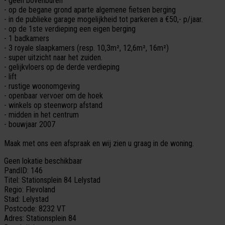
- geen bovenburen
- op de begane grond aparte algemene fietsen berging
- in de publieke garage mogelijkheid tot parkeren a €50,- p/jaar.
- op de 1ste verdieping een eigen berging
- 1 badkamers
- 3 royale slaapkamers (resp. 10,3m², 12,6m², 16m²)
- super uitzicht naar het zuiden.
- gelijkvloers op de derde verdieping
- lift
- rustige woonomgeving
- openbaar vervoer om de hoek
- winkels op steenworp afstand
- midden in het centrum
- bouwjaar 2007
Maak met ons een afspraak en wij zien u graag in de woning.
Geen lokatie beschikbaar
PandID:
146
Titel:
Stationsplein 84 Lelystad
Regio:
Flevoland
Stad:
Lelystad
Postcode:
8232 VT
Adres:
Stationsplein 84