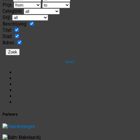
Prijs:
Categorie:
Stijl:
Beschrijving:
Titel:
Stad:
Adres:
BlamIT
Begrippen
Bezichtiging
Energielabel
Jargon
Taxatie
Disclaimer
Partners