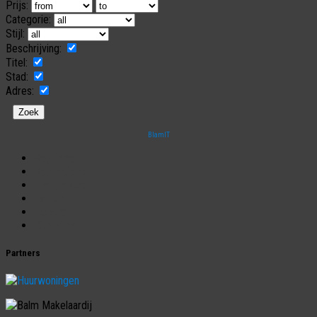
Prijs:
Categorie:
Stijl:
Beschrijving:
Titel:
Stad:
Adres:
BlamIT
Begrippen
Bezichtiging
Energielabel
Jargon
Taxatie
Disclaimer
Partners