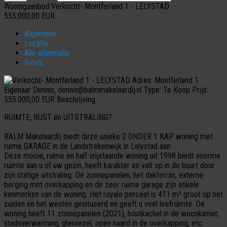
Woningaanbod:Verkocht- Montferland 1 - LELYSTAD
555.000,00
EUR
Algemeen
Locatie
Alle informatie
Foto's
Adres:
Montferland 1
Eigenaar
Dennis, dennis@balmmakelaardij.nl
Type:
Te Koop
Prijs:
555.000,00 EUR
Beschrijving:
RUIMTE, RUST én UITSTRALING?
BALM Makelaardij biedt deze unieke 2 ONDER 1 KAP woning met
ruime GARAGE in de Landstrekenwijk in Lelystad aan.
Deze mooie, ruime en half vrijstaande woning uit 1998 biedt enorme
ruimte aan u of uw gezin, heeft karakter en valt op in de buurt door
zijn statige uitstraling. De zonnepanelen, het dakterras, externe
berging met overkapping en de zeer ruime garage zijn enkele
kenmerken van de woning. Het royale perceel is 411 m² groot op het
zuiden en het westen gesitueerd en geeft u veel leefruimte. De
woning heeft 11 zonnepanelen (2021), houtkachel in de woonkamer,
stadsverwarming, glasvezel, open haard in de overkapping, etc.