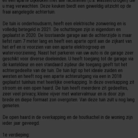
en een aparte bijkeuken met alle faciliteiten (o.a. wassen/drogen) die
u mag verwachten. Deze keuken biedt een geweldig uitzicht op de
fraai aangelegde achtertuin.
De tuin is onderhoudsarm, heeft een elektrische zonwering en is
volledig betegeld in 2021. De schuttingen zijn in eigendom en
geplaatst in 2020. De losstaande garage aan de achterzijde is maar
liefst ruim 7 meter lang en heeft een aparte oprit aan de zijkant van
het erf en is voorzien van een aparte elektrogroep en
watervoorziening. Naast het parkeren van uw auto is de garage zeer
geschikt voor diverse doeleinden. U heeft toegang tot de garage via
de kanteldeur en een standaard zijdeur die toegang geeft tot het
achtergedeelte van de tuin. De tuin ligt op het ideale zuiden en
westen en heeft nog een aparte achteruitgang via een in 2018
geplaatst tuinhuis met heerlijke overkapping. In deze overkapping zit
stroom en een open haard. De tuin heeft meerdere zit gedeeltes,
zeer veel privacy, kleine vijver met watervalmuur en is door zijn
brede en diepe formaat zon overgoten. Van deze tuin zult u nog lang
genieten.
De open haard in de overkapping en de houtkachel in de woning zijn
ieder jaar geveegd.
1e verdieping: