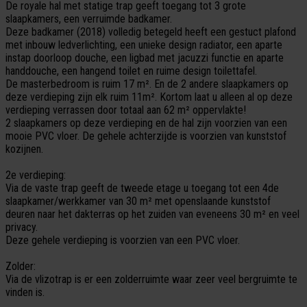
De royale hal met statige trap geeft toegang tot 3 grote
slaapkamers, een verruimde badkamer.
Deze badkamer (2018) volledig betegeld heeft een gestuct plafond
met inbouw ledverlichting, een unieke design radiator, een aparte
instap doorloop douche, een ligbad met jacuzzi functie en aparte
handdouche, een hangend toilet en ruime design toilettafel.
De masterbedroom is ruim 17 m². En de 2 andere slaapkamers op
deze verdieping zijn elk ruim 11m². Kortom laat u alleen al op deze
verdieping verrassen door totaal aan 62 m² oppervlakte!
2 slaapkamers op deze verdieping en de hal zijn voorzien van een
mooie PVC vloer. De gehele achterzijde is voorzien van kunststof
kozijnen.
2e verdieping:
Via de vaste trap geeft de tweede etage u toegang tot een 4de
slaapkamer/werkkamer van 30 m² met openslaande kunststof
deuren naar het dakterras op het zuiden van eveneens 30 m² en veel
privacy.
Deze gehele verdieping is voorzien van een PVC vloer.
Zolder:
Via de vlizotrap is er een zolderruimte waar zeer veel bergruimte te
vinden is.