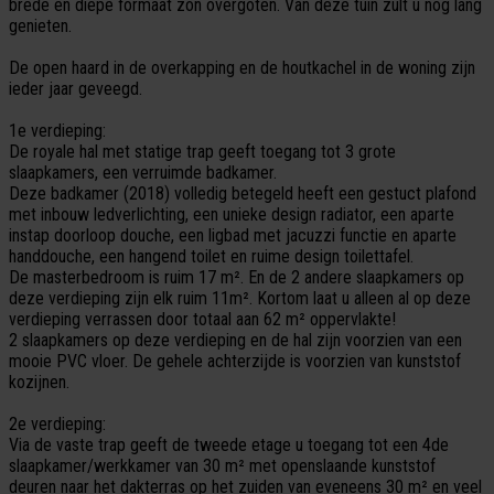
brede en diepe formaat zon overgoten. Van deze tuin zult u nog lang
genieten.
De open haard in de overkapping en de houtkachel in de woning zijn
ieder jaar geveegd.
1e verdieping:
De royale hal met statige trap geeft toegang tot 3 grote
slaapkamers, een verruimde badkamer.
Deze badkamer (2018) volledig betegeld heeft een gestuct plafond
met inbouw ledverlichting, een unieke design radiator, een aparte
instap doorloop douche, een ligbad met jacuzzi functie en aparte
handdouche, een hangend toilet en ruime design toilettafel.
De masterbedroom is ruim 17 m². En de 2 andere slaapkamers op
deze verdieping zijn elk ruim 11m². Kortom laat u alleen al op deze
verdieping verrassen door totaal aan 62 m² oppervlakte!
2 slaapkamers op deze verdieping en de hal zijn voorzien van een
mooie PVC vloer. De gehele achterzijde is voorzien van kunststof
kozijnen.
2e verdieping:
Via de vaste trap geeft de tweede etage u toegang tot een 4de
slaapkamer/werkkamer van 30 m² met openslaande kunststof
deuren naar het dakterras op het zuiden van eveneens 30 m² en veel