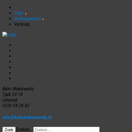
Start
Woningaanbod
Verkoop
Home
Woningaanbod
Aankoop
Verkoop
Huur
Nieuws
Contact
Balm Makelaardij
Tjalk 24-18
Lelystad
0320 28 28 82
info@balmmakelaardij.nl
Zoeken...
Zoek