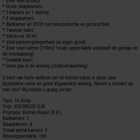
* Zeer veel privacy
* Grote slaapkamers
* 5 kamers en 1 vliering
* 4 slaapkamers
* Badkamer uit 2018 met inloopdouche en jacuzzi/bad
* Tweede toilet
* dakterras 30 m²
* Veel parkeergelegenheid op eigen grond
* Zeer veel ruimte (159m2 totale oppervlakte exclusief de garage en
de overkapping)
* Gewilde buurt
* Geen gas in de woning (stadsverwarming)
U bent van harte welkom om te komen kijken in deze zeer
bijzondere ruime en goed afgewerkte woning. Neemt u contact op
met ons? Wij helpen u graag verder.
Type:
Te Koop
Prijs:
555.000,00 EUR
Prijstype:
Kosten Koper (K.K.)
Badkamers:
1
Slaapkamers:
4
Totaal aantal kamers:
5
Woonoppervlakte:
159