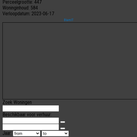
Perceelgrootte:
447
Woninginhoud:
584
Verloopdatum:
2023-06-17
BlamIT
Zoek Woningen
Beschikbaar voor verhuur:
Jaar: