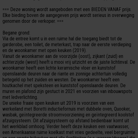
=== Deze woning wordt aangeboden met een BIEDEN VANAF prijs.
Elke bieding boven de aangegeven prijs wordt serieus in overweging
genomen door de verkoper. ===
Begane grond:
Via de entree komt u in een ruime hal die toegang biedt tot de
garderobe, een toilet, de meterkast, trap naar de eerste verdieping
en de woonkamer met open keuken (2019).
Vanuit de woonkamer aan de voorzijde (oost), zijkant (zuid) en
achterzijde (west) heeft u mooi vrij uitzicht en de juiste lichtinval. De
woonkamer heeft een lichte keramische vloer en kunststof
openslaande deuren naar de riante en zonnige achtertuin volledig
betegeld op het zuiden en westen. De woonkamer heeft een
houtkachel met speksteen en kunststof openslaande deuren. De
muren en plafond zijn gestuct in 2021 en voorzien van inbouwspots
met ledverlichting.
De unieke fraaie open keuken uit 2019 is voorzien van een
werkeiland met Boretti inductiefornuis met dubbele oven, Quooker,
wasbak, geïntegreerde stroomvoorziening en geïntegreerd koolstof
afzuigsysteem. Dit afzuigsysteem op afstand bedienbaar komt uit
het werkblad omhoog. Verder heeft deze keuken een vaatwasser,
een Amerikaanse ruime koelkast met vries gedeelte, veel bergruimte