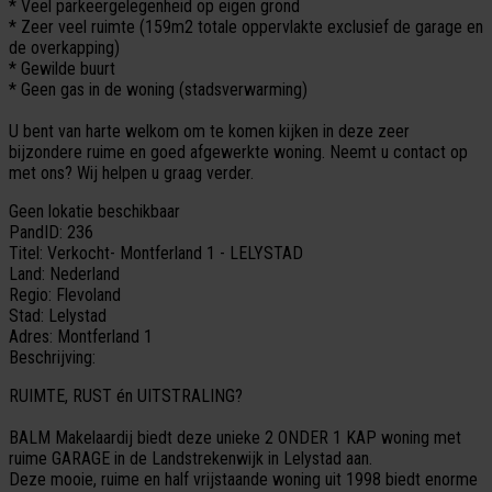
* Veel parkeergelegenheid op eigen grond
* Zeer veel ruimte (159m2 totale oppervlakte exclusief de garage en
de overkapping)
* Gewilde buurt
* Geen gas in de woning (stadsverwarming)
U bent van harte welkom om te komen kijken in deze zeer
bijzondere ruime en goed afgewerkte woning. Neemt u contact op
met ons? Wij helpen u graag verder.
Geen lokatie beschikbaar
PandID:
236
Titel:
Verkocht- Montferland 1 - LELYSTAD
Land:
Nederland
Regio:
Flevoland
Stad:
Lelystad
Adres:
Montferland 1
Beschrijving:
RUIMTE, RUST én UITSTRALING?
BALM Makelaardij biedt deze unieke 2 ONDER 1 KAP woning met
ruime GARAGE in de Landstrekenwijk in Lelystad aan.
Deze mooie, ruime en half vrijstaande woning uit 1998 biedt enorme