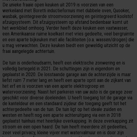
De unieke fraaie open keuken uit 2019 is voorzien van een
werkeiland met Boretti inductiefornuis met dubbele oven, Quooker,
wasbak, geïntegreerde stroomvoorziening en geïntegreerd koolstof
afzuigsysteem. Dit afzuigsysteem op afstand bedienbaar komt uit
het werkblad omhoog. Verder heeft deze keuken een vaatwasser,
een Amerikaanse ruime koelkast met vries gedeelte, veel bergruimte
en een aparte bijkeuken met alle faciliteiten (o.a. wassen/drogen) die
u mag verwachten. Deze keuken biedt een geweldig uitzicht op de
fraai aangelegde achtertuin.
De tuin is onderhoudsarm, heeft een elektrische zonwering en is
volledig betegeld in 2021. De schuttingen zijn in eigendom en
geplaatst in 2020. De losstaande garage aan de achterzijde is maar
liefst ruim 7 meter lang en heeft een aparte oprit aan de zijkant van
het erf en is voorzien van een aparte elektrogroep en
watervoorziening. Naast het parkeren van uw auto is de garage zeer
geschikt voor diverse doeleinden. U heeft toegang tot de garage via
de kanteldeur en een standaard zijdeur die toegang geeft tot het
achtergedeelte van de tuin. De tuin ligt op het ideale zuiden en
westen en heeft nog een aparte achteruitgang via een in 2018
geplaatst tuinhuis met heerlijke overkapping. In deze overkapping zit
stroom en een open haard. De tuin heeft meerdere zit gedeeltes,
zeer veel privacy, kleine vijver met watervalmuur en is door zijn