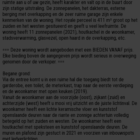
ruimte aan u of uw gezin, heeft karakter en valt op in de buurt door
zijn statige uitstraling. De zonnepanelen, het dakterras, externe
berging met overkapping en de zeer ruime garage zijn enkele
kenmerken van de woning. Het royale perceel is 411 m² groot op het
zuiden en het westen gesitueerd en geeft u veel leefruimte. De
woning heeft 11 zonnepanelen (2021), houtkachel in de woonkamer,
stadsverwarming, glasvezel, open haard in de overkapping, etc.
=== Deze woning wordt aangeboden met een BIEDEN VANAF prijs.
Elke bieding boven de aangegeven prijs wordt serieus in overweging
genomen door de verkoper. ===
Begane grond:
Via de entree komt u in een ruime hal die toegang biedt tot de
garderobe, een toilet, de meterkast, trap naar de eerste verdieping
en de woonkamer met open keuken (2019).
Vanuit de woonkamer aan de voorzijde (oost), zijkant (zuid) en
achterzijde (west) heeft u mooi vrij uitzicht en de juiste lichtinval. De
woonkamer heeft een lichte keramische vloer en kunststof
openslaande deuren naar de riante en zonnige achtertuin volledig
betegeld op het zuiden en westen. De woonkamer heeft een
houtkachel met speksteen en kunststof openslaande deuren. De
muren en plafond zijn gestuct in 2021 en voorzien van inbouwspots
met ledverlichting.