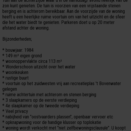
Tuin aan de achterzijde waar u in de namiddag/ avond heerlijk van de
zon kunt genieten. De tuin is voorzien van een vrijstaande stenen
berging en is achterom bereikbaar. Aan de voorzijde van de woning
heeft u een heerlijke ruime voortuin om van het uitzicht en de sfeer
die het water biedt te genieten. Parkeren doet u op 20 meter
afstand achter de woning.
Bijzonderheden;
* bouwjaar: 1984
* 149 m² eigen grond
* woonoppervlakte circa 113 m²
* Wonderschoon uitzicht over het water
* woonkeuken
* rustige buurt
* voortuin op het zuidwesten vrij aan recreatieplas 't Bovenwater
gelegen
* ruime achtertuin met achterom en stenen berging
* 3 slaapkamers op de eerste verdieping
* 4e slaapkamer op de tweede verdieping
* Veel privacy
* nabijheid van "oostvaarders plassen", openbaar vervoer etc
* opknapwoning voor de handige klusser op toplokatie
* woning wordt verkocht met "niet zelfbewoningsclausule". U koopt