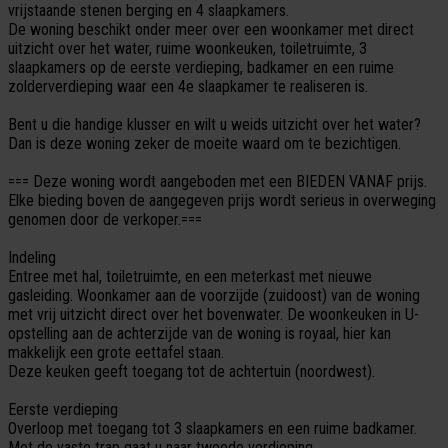
vrijstaande stenen berging en 4 slaapkamers.
De woning beschikt onder meer over een woonkamer met direct
uitzicht over het water, ruime woonkeuken, toiletruimte, 3
slaapkamers op de eerste verdieping, badkamer en een ruime
zolderverdieping waar een 4e slaapkamer te realiseren is.
Bent u die handige klusser en wilt u weids uitzicht over het water?
Dan is deze woning zeker de moeite waard om te bezichtigen.
=== Deze woning wordt aangeboden met een BIEDEN VANAF prijs.
Elke bieding boven de aangegeven prijs wordt serieus in overweging
genomen door de verkoper.===
Indeling
Entree met hal, toiletruimte, en een meterkast met nieuwe
gasleiding. Woonkamer aan de voorzijde (zuidoost) van de woning
met vrij uitzicht direct over het bovenwater. De woonkeuken in U-
opstelling aan de achterzijde van de woning is royaal, hier kan
makkelijk een grote eettafel staan.
Deze keuken geeft toegang tot de achtertuin (noordwest).
Eerste verdieping
Overloop met toegang tot 3 slaapkamers en een ruime badkamer.
Met de vaste trap gaat u naar tweede verdieping.