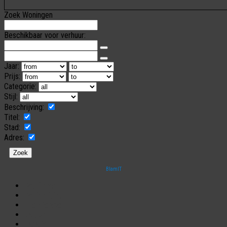
Zoek Woningen
Beschikbaar voor verhuur:
Jaar:
Prijs:
Categorie:
Stijl:
Beschrijving:
Titel:
Stad:
Adres:
BlamIT
Begrippen
Bezichtiging
Energielabel
Jargon
Taxatie