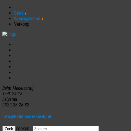
Start
Woningaanbod
Verkoop
Home
Woningaanbod
Aankoop
Verkoop
Huur
Nieuws
Contact
Balm Makelaardij
Tjalk 24-18
Lelystad
0320 28 28 82
info@balmmakelaardij.nl
Zoeken...
Zoek