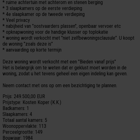
* ruime achtertuin met achterom en stenen berging
* 3 slaapkamers op de eerste verdieping
* 4e slaapkamer op de tweede verdieping
* Veel privacy
* nabijheid van "oostvaarders plassen", openbaar vervoer etc
* opknapwoning voor de handige klusser op toplokatie
* woning wordt verkocht met "niet zelfbewoningsclausule". U koopt
de woning "zoals deze is"
* aanvaarding op korte termijn
Deze woning wordt verkocht met een "Bieden vanaf prijs"
Het is belangrijk om te weten dat er geklust moet worden in de
woning, zodat u het tevens geheel een eigen indeling kan geven.
Neem contact met ons op om een bezichtiging te plannen.
Prijs:
249.500,00 EUR
Prijstype:
Kosten Koper (K.K.)
Badkamers:
1
Slaapkamers:
4
Totaal aantal kamers:
5
Woonoppervlakte:
113
Perceelgrootte:
149
Bouwjaar:
1984