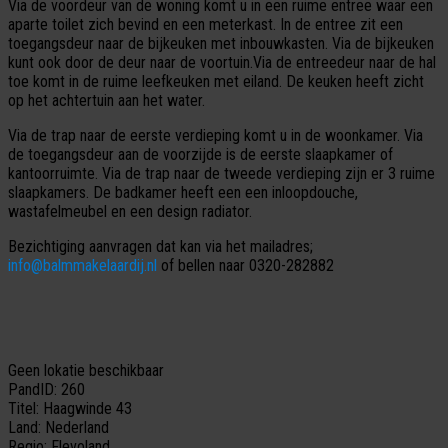
Via de voordeur van de woning komt u in een ruime entree waar een
aparte toilet zich bevind en een meterkast. In de entree zit een
toegangsdeur naar de bijkeuken met inbouwkasten. Via de bijkeuken
kunt ook door de deur naar de voortuin.Via de entreedeur naar de hal
toe komt in de ruime leefkeuken met eiland. De keuken heeft zicht
op het achtertuin aan het water.
Via de trap naar de eerste verdieping komt u in de woonkamer. Via
de toegangsdeur aan de voorzijde is de eerste slaapkamer of
kantoorruimte. Via de trap naar de tweede verdieping zijn er 3 ruime
slaapkamers. De badkamer heeft een een inloopdouche,
wastafelmeubel en een design radiator.
Bezichtiging aanvragen dat kan via het mailadres;
info@balmmakelaardij.nl
of bellen naar 0320-282882
Geen lokatie beschikbaar
PandID:
260
Titel:
Haagwinde 43
Land:
Nederland
Regio:
Flevoland