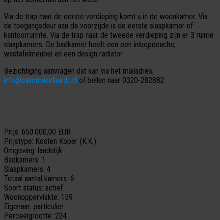
Via de trap naar de eerste verdieping komt u in de woonkamer. Via
de toegangsdeur aan de voorzijde is de eerste slaapkamer of
kantoorruimte. Via de trap naar de tweede verdieping zijn er 3 ruime
slaapkamers. De badkamer heeft een een inloopdouche,
wastafelmeubel en een design radiator.
Bezichtiging aanvragen dat kan via het mailadres;
info@balmmakelaardij.nl
of bellen naar 0320-282882
Prijs:
650.000,00 EUR
Prijstype:
Kosten Koper (K.K.)
Omgeving:
landelijk
Badkamers:
1
Slaapkamers:
4
Totaal aantal kamers:
6
Soort status:
actief
Woonoppervlakte:
159
Eigenaar:
particulier
Perceelgrootte:
224