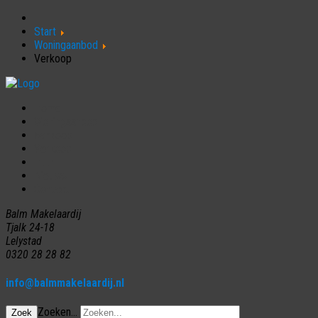
Start
Woningaanbod
Verkoop
Home
Woningaanbod
Aankoop
Verkoop
Huur
Nieuws
Contact
Balm Makelaardij
Tjalk 24-18
Lelystad
0320 28 28 82
info@balmmakelaardij.nl
Zoeken...
Zoek