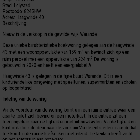
Stad:
Lelystad
Postcode:
8245HW
Adres:
Haagwinde 43
Beschrijving:
Nieuw in de verkoop in de gewilde wijk Warande.
Deze unieke karakteristieke hoekwoning gelegen aan de haagwinde
2
43 met een woonoppervlakte van 159 m
en bevindt zich op een
2
ruim perceel met een oppervlakte van 224 m
.De woning is
gebouwd in 2020 en heeft een energielabel A.
Haagwinde 43 is gelegen in de fijne buurt Warande. Dit is een
kindvriendelijke omgeving met speeltuinen, supermarkten en scholen
op loopafstand.
Indeling van de woning;
Via de voordeur van de woning komt u in een ruime entree waar een
aparte toilet zich bevind en een meterkast. In de entree zit een
toegangsdeur naar de bijkeuken met inbouwkasten. Via de bijkeuken
kunt ook door de deur naar de voortuin.Via de entreedeur naar de hal
toe komt in de ruime leefkeuken met eiland. De keuken heeft zicht
op het achtertuin aan het water.