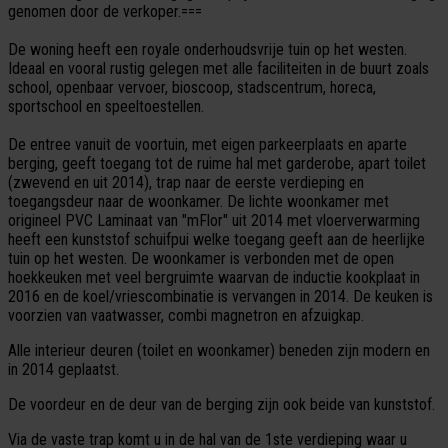
genomen door de verkoper.===
De woning heeft een royale onderhoudsvrije tuin op het westen.
Ideaal en vooral rustig gelegen met alle faciliteiten in de buurt zoals
school, openbaar vervoer, bioscoop, stadscentrum, horeca,
sportschool en speeltoestellen.
De entree vanuit de voortuin, met eigen parkeerplaats en aparte
berging, geeft toegang tot de ruime hal met garderobe, apart toilet
(zwevend en uit 2014), trap naar de eerste verdieping en
toegangsdeur naar de woonkamer. De lichte woonkamer met
origineel PVC Laminaat van "mFlor" uit 2014 met vloerverwarming
heeft een kunststof schuifpui welke toegang geeft aan de heerlijke
tuin op het westen. De woonkamer is verbonden met de open
hoekkeuken met veel bergruimte waarvan de inductie kookplaat in
2016 en de koel/vriescombinatie is vervangen in 2014. De keuken is
voorzien van vaatwasser, combi magnetron en afzuigkap.
Alle interieur deuren (toilet en woonkamer) beneden zijn modern en
in 2014 geplaatst.
De voordeur en de deur van de berging zijn ook beide van kunststof.
Via de vaste trap komt u in de hal van de 1ste verdieping waar u