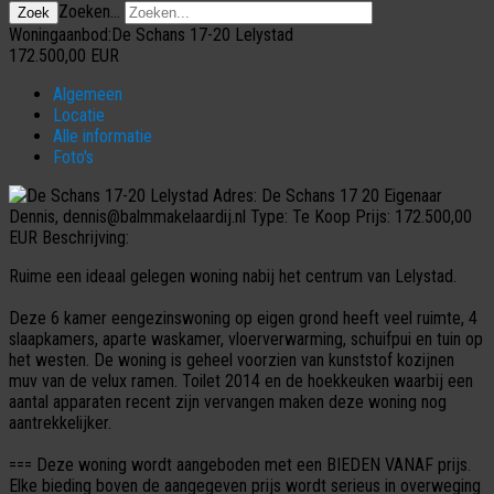
Zoeken...
Zoek
Woningaanbod:De Schans 17-20 Lelystad
172.500,00
EUR
Algemeen
Locatie
Alle informatie
Foto's
Adres:
De Schans 17 20
Eigenaar
Dennis, dennis@balmmakelaardij.nl
Type:
Te Koop
Prijs:
172.500,00
EUR
Beschrijving:
Ruime een ideaal gelegen woning nabij het centrum van Lelystad.
Deze 6 kamer eengezinswoning op eigen grond heeft veel ruimte, 4
slaapkamers, aparte waskamer, vloerverwarming, schuifpui en tuin op
het westen. De woning is geheel voorzien van kunststof kozijnen
muv van de velux ramen. Toilet 2014 en de hoekkeuken waarbij een
aantal apparaten recent zijn vervangen maken deze woning nog
aantrekkelijker.
=== Deze woning wordt aangeboden met een BIEDEN VANAF prijs.
Elke bieding boven de aangegeven prijs wordt serieus in overweging