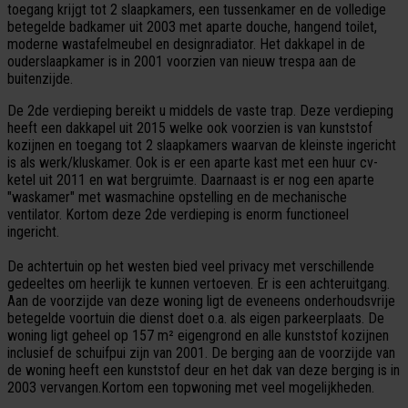
toegang krijgt tot 2 slaapkamers, een tussenkamer en de volledige
betegelde badkamer uit 2003 met aparte douche, hangend toilet,
moderne wastafelmeubel en designradiator. Het dakkapel in de
ouderslaapkamer is in 2001 voorzien van nieuw trespa aan de
buitenzijde.
De 2de verdieping bereikt u middels de vaste trap. Deze verdieping
heeft een dakkapel uit 2015 welke ook voorzien is van kunststof
kozijnen en toegang tot 2 slaapkamers waarvan de kleinste ingericht
is als werk/kluskamer. Ook is er een aparte kast met een huur cv-
ketel uit 2011 en wat bergruimte. Daarnaast is er nog een aparte
"waskamer" met wasmachine opstelling en de mechanische
ventilator. Kortom deze 2de verdieping is enorm functioneel
ingericht.
De achtertuin op het westen bied veel privacy met verschillende
gedeeltes om heerlijk te kunnen vertoeven. Er is een achteruitgang.
Aan de voorzijde van deze woning ligt de eveneens onderhoudsvrije
betegelde voortuin die dienst doet o.a. als eigen parkeerplaats. De
woning ligt geheel op 157 m² eigengrond en alle kunststof kozijnen
inclusief de schuifpui zijn van 2001. De berging aan de voorzijde van
de woning heeft een kunststof deur en het dak van deze berging is in
2003 vervangen.Kortom een topwoning met veel mogelijkheden.