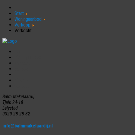
Start
Woningaanbod
Verkoop
Verkocht
Home
Woningaanbod
Aankoop
Verkoop
Huur
Nieuws
Contact
Balm Makelaardij
Tjalk 24-18
Lelystad
0320 28 28 82
info@balmmakelaardij.nl