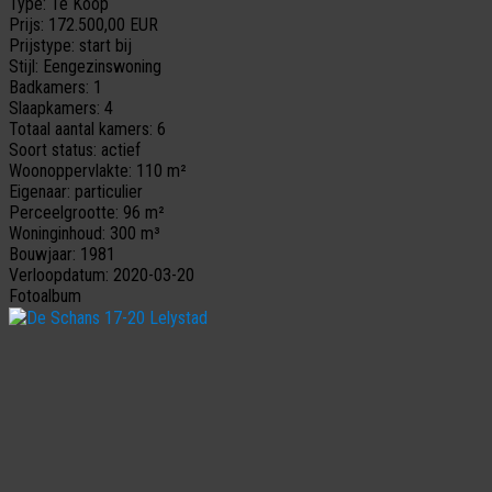
Type:
Te Koop
Prijs:
172.500,00 EUR
Prijstype:
start bij
Stijl:
Eengezinswoning
Badkamers:
1
Slaapkamers:
4
Totaal aantal kamers:
6
Soort status:
actief
Woonoppervlakte:
110 m²
Eigenaar:
particulier
Perceelgrootte:
96 m²
Woninginhoud:
300 m³
Bouwjaar:
1981
Verloopdatum:
2020-03-20
Fotoalbum