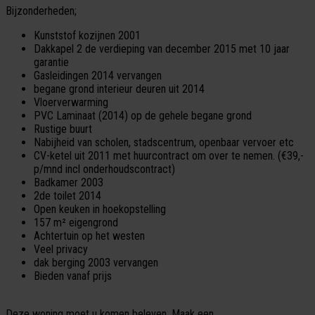
Bijzonderheden;
Kunststof kozijnen 2001
Dakkapel 2 de verdieping van december 2015 met 10 jaar
garantie
Gasleidingen 2014 vervangen
begane grond interieur deuren uit 2014
Vloerverwarming
PVC Laminaat (2014) op de gehele begane grond
Rustige buurt
Nabijheid van scholen, stadscentrum, openbaar vervoer etc
CV-ketel uit 2011 met huurcontract om over te nemen. (€39,-
p/mnd incl onderhoudscontract)
Badkamer 2003
2de toilet 2014
Open keuken in hoekopstelling
157 m² eigengrond
Achtertuin op het westen
Veel privacy
dak berging 2003 vervangen
Bieden vanaf prijs
Deze woning moet u komen beleven. Maak een