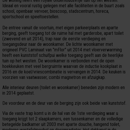
De woning heeft een royale onderhoudsvrije tuin op het westen.
Ideaal en vooral rustig gelegen met alle faciliteiten in de buurt zoals
school, openbaar vervoer, bioscoop, stadscentrum, horeca,
sportschool en speeltoestellen.
De entree vanuit de voortuin, met eigen parkeerplaats en aparte
berging, geeft toegang tot de ruime hal met garderobe, apart toilet
(zwevend en uit 2014), trap naar de eerste verdieping en
toegangsdeur naar de woonkamer. De lichte woonkamer met
origineel PVC Laminaat van "mFlor" uit 2014 met vloerverwarming
heeft een kunststof schuifpui welke toegang geeft aan de heerlijke
tuin op het westen. De woonkamer is verbonden met de open
hoekkeuken met veel bergruimte waarvan de inductie kookplaat in
2016 en de koel/vriescombinatie is vervangen in 2014. De keuken is
voorzien van vaatwasser, combi magnetron en afzuigkap.
Alle interieur deuren (toilet en woonkamer) beneden zijn modern en
in 2014 geplaatst.
De voordeur en de deur van de berging zijn ook beide van kunststof.
Via de vaste trap komt u in de hal van de 1ste verdieping waar u
toegang krijgt tot 2 slaapkamers, een tussenkamer en de volledige
betegelde badkamer uit 2003 met aparte douche, hangend toilet,
moderne wastafelmeubel en designradiator. Het dakkapel in de