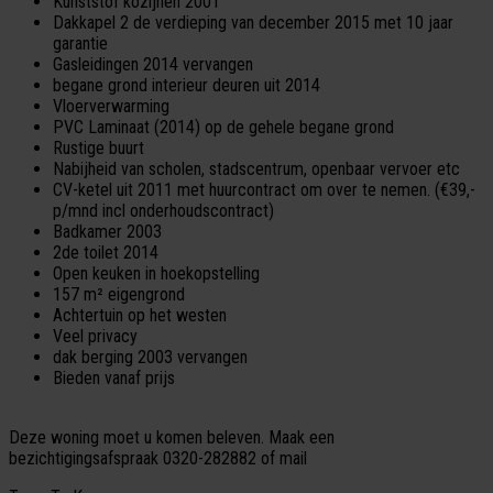
Kunststof kozijnen 2001
Dakkapel 2 de verdieping van december 2015 met 10 jaar
garantie
Gasleidingen 2014 vervangen
begane grond interieur deuren uit 2014
Vloerverwarming
PVC Laminaat (2014) op de gehele begane grond
Rustige buurt
Nabijheid van scholen, stadscentrum, openbaar vervoer etc
CV-ketel uit 2011 met huurcontract om over te nemen. (€39,-
p/mnd incl onderhoudscontract)
Badkamer 2003
2de toilet 2014
Open keuken in hoekopstelling
157 m² eigengrond
Achtertuin op het westen
Veel privacy
dak berging 2003 vervangen
Bieden vanaf prijs
Deze woning moet u komen beleven. Maak een
bezichtigingsafspraak 0320-282882 of mail